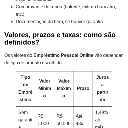
Comprovante de renda (holerite, extrato bancário,
etc.)
Documentação do bem, se houver garantia
Valores, prazos e taxas: como são
definidos?
Os valores do
Empréstimo Pessoal Online
vão depender
do tipo de produto escolhido:
Tipo
Juros
Valor
Valor
de
a
Mínim
Máxim
Prazo
Empré
partir
o
o
stimo
de
Sem
1,49%
R$
R$
Até
garanti
ao
1.000
50.000
48x
a
mês