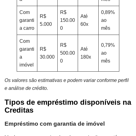
Com
R$
0,89%
R$
Até
garanti
150.00
ao
5.000
60x
a carro
0
mês
Com
R$
0,79%
garanti
R$
Até
500.00
ao
a
30.000
180x
0
mês
imóvel
Os valores são estimativas e podem variar conforme perfil
e análise de crédito.
Tipos de empréstimo disponíveis na
Creditas
Empréstimo com garantia de imóvel