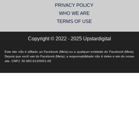
PRIVACY POLICY
WHO WE ARE
TERMS OF USE
Copyright © 2022 - 2025 Upstardigital
Este site não é afiliado ao Facebook (Meta) ou a qualquer entidade do Facebook (Meta).
Depois que você sair do Facebook (Meta), a responsabilidade não é deles e sim do nosso
site. CNPJ: 30.983.813/0001-00