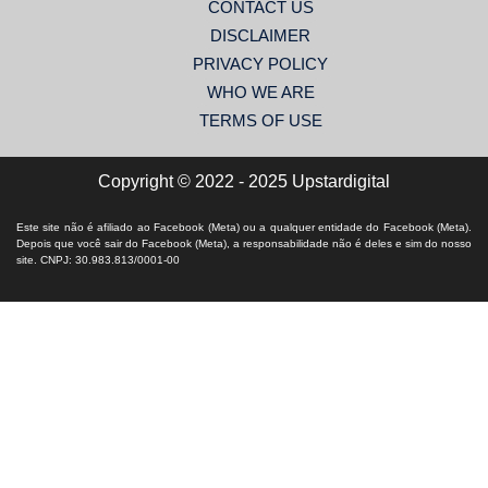
CONTACT US
DISCLAIMER
PRIVACY POLICY
WHO WE ARE
TERMS OF USE
Copyright © 2022 - 2025 Upstardigital
Este site não é afiliado ao Facebook (Meta) ou a qualquer entidade do Facebook (Meta).
Depois que você sair do Facebook (Meta), a responsabilidade não é deles e sim do nosso
site. CNPJ: 30.983.813/0001-00