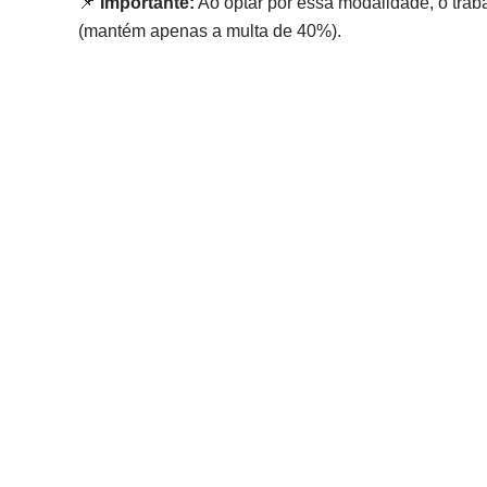
📌
Importante:
Ao optar por essa modalidade, o tra
(mantém apenas a multa de 40%).