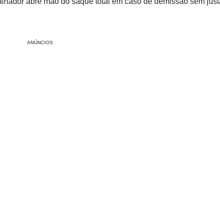
balhador abre mão do saque total em caso de demissão sem jus
ANÚNCIOS