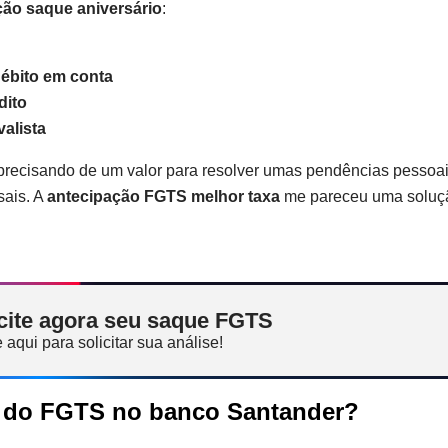
ão saque aniversário
:
débito em conta
dito
alista
 precisando de um valor para resolver umas pendências pessoa
sais. A
antecipação FGTS melhor taxa
me pareceu uma soluç
cite agora seu saque FGTS
 aqui para solicitar sua análise!
o do FGTS no banco Santander?