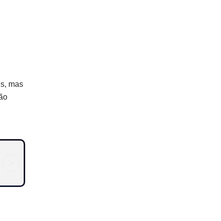
is, mas
ão
>