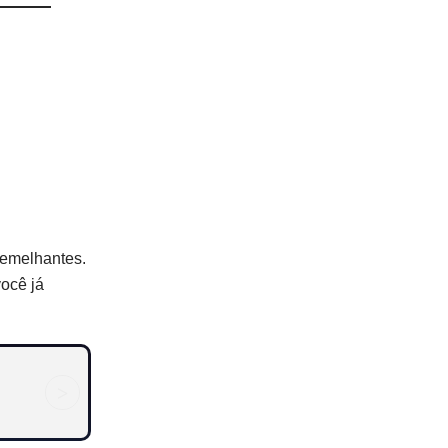
 semelhantes.
você já
>