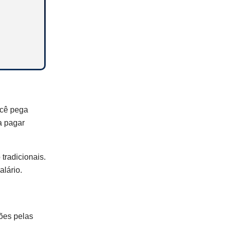
ocê pega
a pagar
tradicionais.
lário.
ões pelas