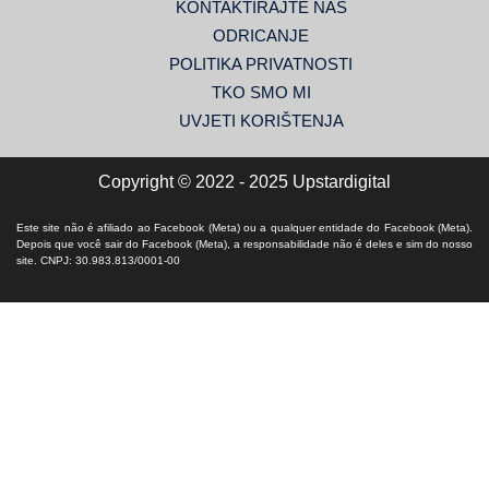
KONTAKTIRAJTE NAS
ODRICANJE
POLITIKA PRIVATNOSTI
TKO SMO MI
UVJETI KORIŠTENJA
Copyright © 2022 - 2025 Upstardigital
Este site não é afiliado ao Facebook (Meta) ou a qualquer entidade do Facebook (Meta).
Depois que você sair do Facebook (Meta), a responsabilidade não é deles e sim do nosso
site. CNPJ: 30.983.813/0001-00