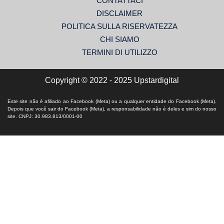
CONTATTACI
DISCLAIMER
POLITICA SULLA RISERVATEZZA
CHI SIAMO
TERMINI DI UTILIZZO
Copyright © 2022 - 2025 Upstardigital
Este site não é afiliado ao Facebook (Meta) ou a qualquer entidade do Facebook (Meta).
Depois que você sair do Facebook (Meta), a responsabilidade não é deles e sim do nosso
site. CNPJ: 30.983.813/0001-00