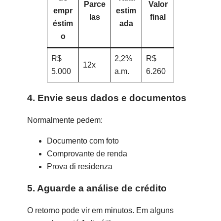
Parce
Valor
empr
estim
las
final
éstim
ada
o
R$
2,2%
R$
12x
5.000
a.m.
6.260
4. Envie seus dados e documentos
Normalmente pedem:
Documento com foto
Comprovante de renda
Prova di residenza
5. Aguarde a análise de crédito
O retorno pode vir em minutos. Em alguns