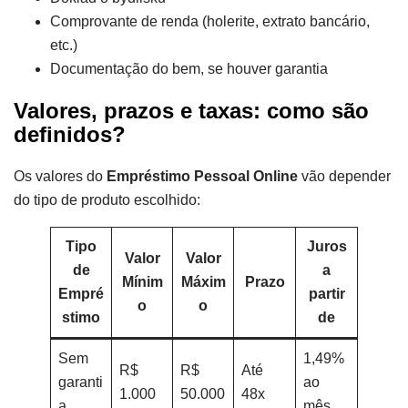
Comprovante de renda (holerite, extrato bancário,
etc.)
Documentação do bem, se houver garantia
Valores, prazos e taxas: como são
definidos?
Os valores do
Empréstimo Pessoal Online
vão depender
do tipo de produto escolhido:
Tipo
Juros
Valor
Valor
de
a
Mínim
Máxim
Prazo
Empré
partir
o
o
stimo
de
Sem
1,49%
R$
R$
Até
garanti
ao
1.000
50.000
48x
a
mês