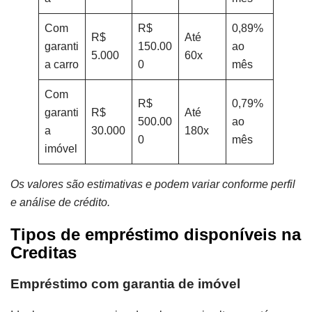
Com
R$
0,89%
R$
Até
garanti
150.00
ao
5.000
60x
a carro
0
mês
Com
R$
0,79%
garanti
R$
Até
500.00
ao
a
30.000
180x
0
mês
imóvel
Os valores são estimativas e podem variar conforme perfil
e análise de crédito.
Tipos de empréstimo disponíveis na
Creditas
Empréstimo com garantia de imóvel