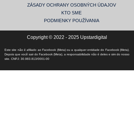
ZÁSADY OCHRANY OSOBNÝCH ÚDAJOV
KTO SME
PODMIENKY POUŽÍVANIA
Copyright © 2022 - 2025 Upstardigital
Este site não é afiliado ao Facebook (Meta) ou a qualquer entidade do Facebook (Meta).
Depois que você sair do Facebook (Meta), a responsabilidade não é deles e sim do nosso
site. CNPJ: 30.983.813/0001-00