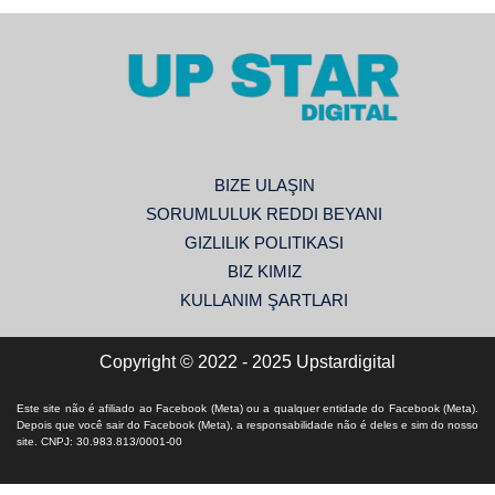
BIZE ULAŞIN
SORUMLULUK REDDI BEYANI
GIZLILIK POLITIKASI
BIZ KIMIZ
KULLANIM ŞARTLARI
Copyright © 2022 - 2025 Upstardigital
Este site não é afiliado ao Facebook (Meta) ou a qualquer entidade do Facebook (Meta).
Depois que você sair do Facebook (Meta), a responsabilidade não é deles e sim do nosso
site. CNPJ: 30.983.813/0001-00