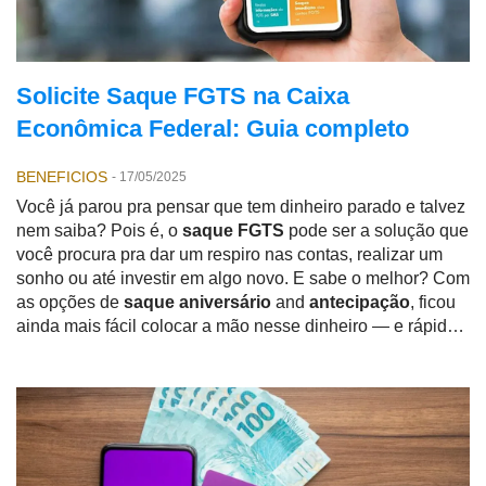
Solicite Saque FGTS na Caixa
Econômica Federal: Guia completo
BENEFICIOS
-
17/05/2025
Você já parou pra pensar que tem dinheiro parado e talvez
nem saiba? Pois é, o
saque FGTS
pode ser a solução que
você procura pra dar um respiro nas contas, realizar um
sonho ou até investir em algo novo. E sabe o melhor? Com
as opções de
saque aniversário
and
antecipação
, ficou
ainda mais fácil colocar a mão nesse dinheiro — e rápido!
Neste guia, vamos te mostrar como funciona tudo isso,
especialmente pelo
aplicativo da Caixa Econômica
Federal
, que é onde boa parte dos trabalhadores faz a
solicitação. Bora entender?