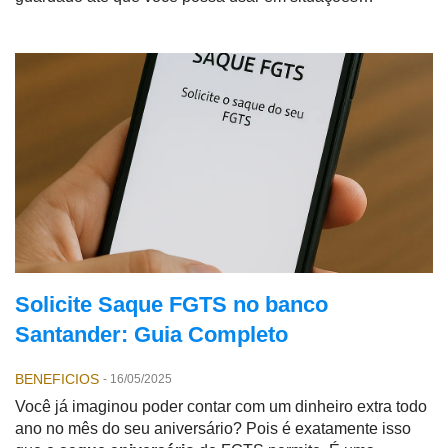
específicas: demissão sem justa causa, compra da casa
própria ou no tão falado
saque aniversario
.
Solicite Saque FGTS no banco
Santander: Guia Completo
BENEFICIOS
-
16/05/2025
Você já imaginou poder contar com um dinheiro extra todo
ano no mês do seu aniversário? Pois é exatamente isso