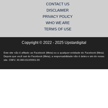
CONTACT US
DISCLAIMER
PRIVACY POLICY
WHO WE ARE
TERMS OF USE
Copyright © 2022 - 2025 Upstardigital
Este site não é afiliado ao Facebook (Meta) ou a qualquer entidade do Facebook (Meta).
Depois que você sair do Facebook (Meta), a responsabilidade não é deles e sim do nosso
site. CNPJ: 30.983.813/0001-00