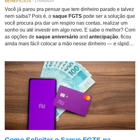
BENEFICIOS
-
17/05/2025
Você já parou pra pensar que tem dinheiro parado e talvez
nem saiba? Pois é, o
saque FGTS
pode ser a solução que
você procura pra dar um respiro nas contas, realizar um
sonho ou até investir em algo novo. E sabe o melhor? Com
as opções de
saque aniversário
and
antecipação
, ficou
ainda mais fácil colocar a mão nesse dinheiro — e rápido!
Neste guia, vamos te mostrar como funciona tudo isso,
especialmente pelo
aplicativo da Caixa Econômica
Federal
, que é onde boa parte dos trabalhadores faz a
solicitação. Bora entender?
Como Solicitar o Saque FGTS na