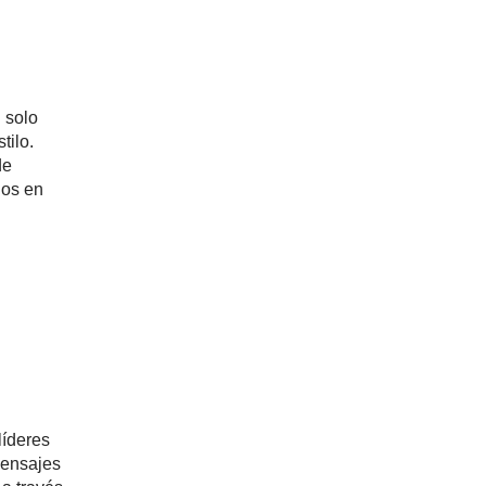
 solo
tilo.
de
dos en
líderes
mensajes