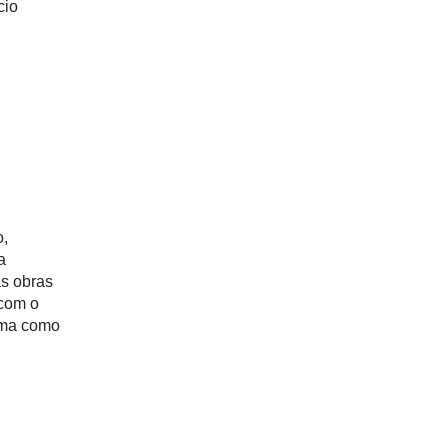
cio
o,
a
as obras
 com o
rma como