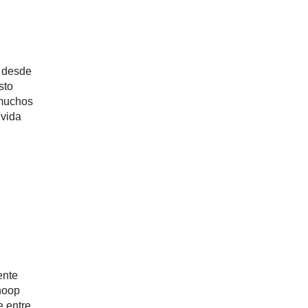
s desde
sto
 muchos
 vida
ente
noop
e entre