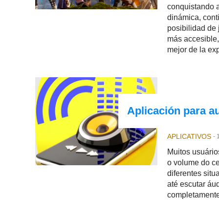
conquistando a
dinámica, cont
posibilidad de
más accesible,
mejor de la ex
Aplicación para au
APLICATIVOS
-
Muitos usuári
o volume do ce
diferentes situ
até escutar á
completamente