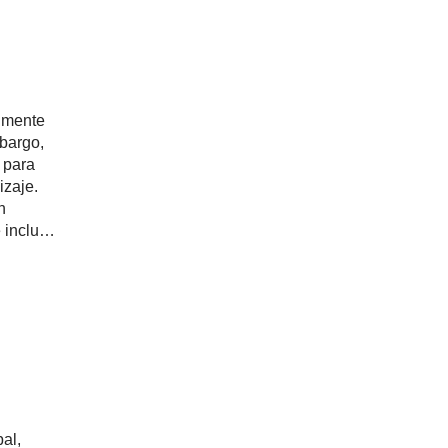
almente
bargo,
 para
izaje.
n
 incluso
al,