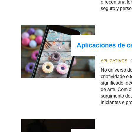
ofrecen una fo
seguro y perso
Aplicaciones de c
APLICATIVOS
-
No universo do
criatividade e
significado, d
de arte. Com o
surgimento do
iniciantes e p