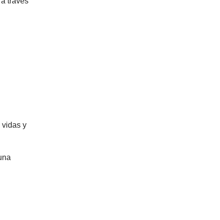
 a través
 vidas y
 una