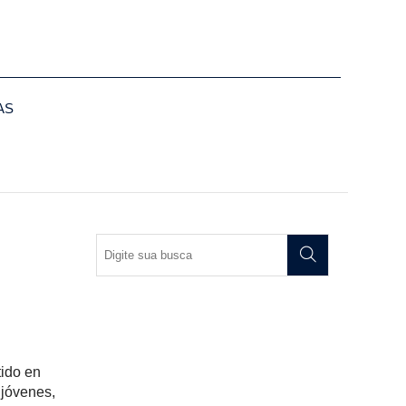
AS
tido en
 jóvenes,