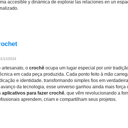
rma accesible y dinámica de explorar las relaciones en un espa
nalizado.
rochet
01/12/2024
 artesanato, o
crochê
ocupa um lugar especial por unir tradiçã
 técnica em cada peça produzida. Cada ponto feito à mão carreg
edicação e identidade, transformando simples fios em verdadeir
 avanço da tecnologia, esse universo ganhou ainda mais força
s
aplicativos para fazer crochê
, que vêm revolucionando a fo
rofissionais aprendem, criam e compartilham seus projetos.