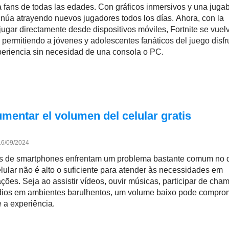
 fans de todas las edades. Con gráficos inmersivos y una jugab
inúa atrayendo nuevos jugadores todos los días. Ahora, con la
 jugar directamente desde dispositivos móviles, Fortnite se vuel
 permitiendo a jóvenes y adolescentes fanáticos del juego disfru
periencia sin necesidad de una consola o PC.
mentar el volumen del celular gratis
16/09/2024
os de smartphones enfrentam um problema bastante comum no di
lular não é alto o suficiente para atender às necessidades em
ações. Seja ao assistir vídeos, ouvir músicas, participar de ch
udios em ambientes barulhentos, um volume baixo pode compro
 a experiência.