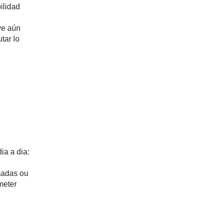
ilidad
ve aún
tar lo
a a dia:
amadas ou
meter