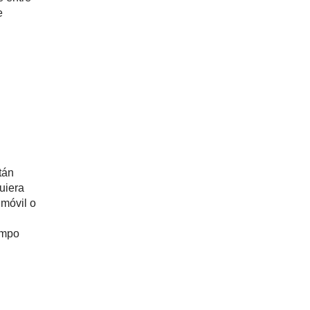
e
tán
quiera
 móvil o
empo