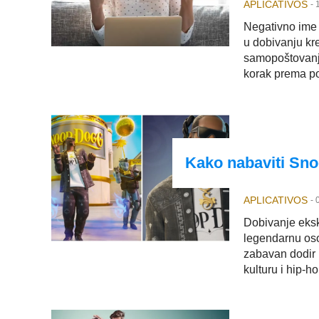
APLICATIVOS
-
Negativno ime 
u dobivanju kr
samopoštovanje
korak prema po
Kako nabaviti Sno
APLICATIVOS
-
Dobivanje eksk
legendarnu oso
zabavan dodir u
kulturu i hip-h