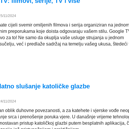
V: filmovi, serije, TV i više
25/11/2024
ate cijeli svemir omiljenih filmova i serija organiziran na jedno
anim preporukama koje doista odgovaraju vašem stilu. Google T
avo za to! Ne samo da okuplja vaše usluge strujanja u jednom
učelju, već i predlaže sadržaj na temelju vašeg ukusa, štedeći
latno slušanje katoličke glazbe
24/11/2024
n oblik duhovne povezanosti, a za katehete i vjerske vođe ne
vanje srca i prenošenje poruka vjere. U današnje vrijeme tehnol
ostavan pristup katoličkoj glazbi putem besplatnih aplikacija, č