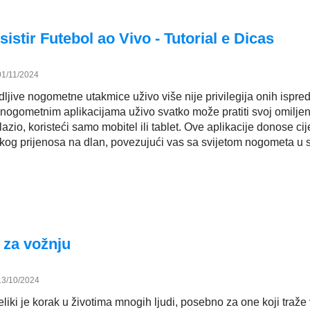
sistir Futebol ao Vivo - Tutorial e Dicas
01/11/2024
jive nogometne utakmice uživo više nije privilegija onih ispred 
 nogometnim aplikacijama uživo svatko može pratiti svoj omiljeni
azio, koristeći samo mobitel ili tablet. Ove aplikacije donose cij
skog prijenosa na dlan, povezujući vas sa svijetom nogometa u
e za vožnju
13/10/2024
veliki je korak u životima mnogih ljudi, posebno za one koji traže