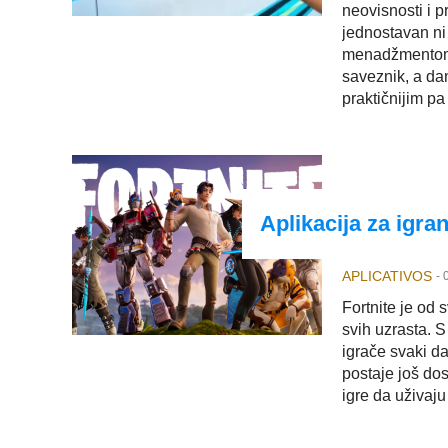
neovisnosti i p
jednostavan ni 
menadžmentom i
saveznik, a dan
praktičnijim pa
Aplikacija za igran
APLICATIVOS
-
Fortnite je od 
svih uzrasta. S
igrače svaki d
postaje još dos
igre da uživaj