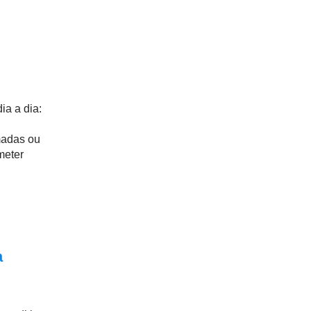
a a dia:
amadas ou
meter
a