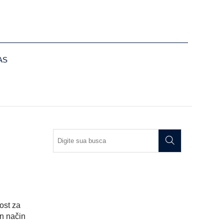
AS
ost za
n način