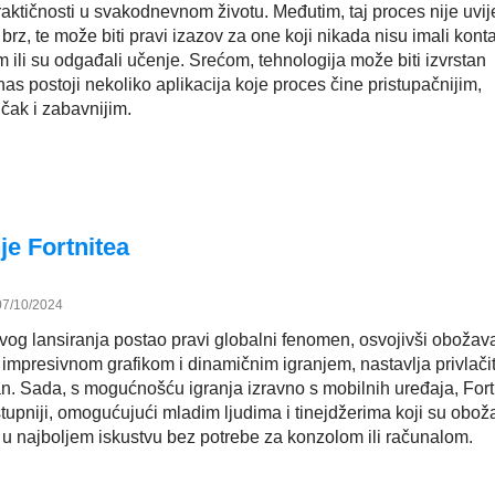
raktičnosti u svakodnevnom životu. Međutim, taj proces nije uvij
brz, te može biti pravi izazov za one koji nikada nisu imali konta
li su odgađali učenje. Srećom, tehnologija može biti izvrstan
as postoji nekoliko aplikacija koje proces čine pristupačnijim,
 čak i zabavnijim.
je Fortnitea
07/10/2024
svog lansiranja postao pravi globalni fenomen, osvojivši obožava
 impresivnom grafikom i dinamičnim igranjem, nastavlja privlači
an. Sada, s mogućnošću igranja izravno s mobilnih uređaja, Fort
tupniji, omogućujući mladim ljudima i tinejdžerima koji su oboža
u u najboljem iskustvu bez potrebe za konzolom ili računalom.