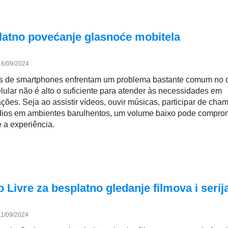
platno povećanje glasnoće mobitela
16/09/2024
os de smartphones enfrentam um problema bastante comum no di
lular não é alto o suficiente para atender às necessidades em
ações. Seja ao assistir vídeos, ouvir músicas, participar de ch
udios em ambientes barulhentos, um volume baixo pode compro
 a experiência.
 Livre za besplatno gledanje filmova i serij
11/09/2024