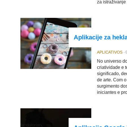
za istraživanj
Aplikacije za hekl
APLICATIVOS
-
No universo do
criatividade e
significado, d
de arte. Com o
surgimento do
iniciantes e p