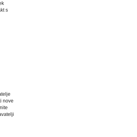
ek
kt s
telje
ti nove
nite
vatelji