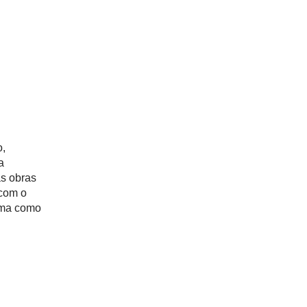
o,
a
as obras
 com o
rma como