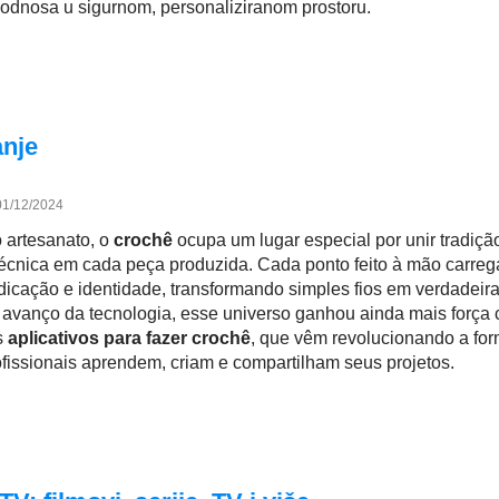
e odnosa u sigurnom, personaliziranom prostoru.
anje
01/12/2024
 artesanato, o
crochê
ocupa um lugar especial por unir tradiçã
 técnica em cada peça produzida. Cada ponto feito à mão carreg
edicação e identidade, transformando simples fios em verdadeir
 avanço da tecnologia, esse universo ganhou ainda mais força
s
aplicativos para fazer crochê
, que vêm revolucionando a fo
rofissionais aprendem, criam e compartilham seus projetos.