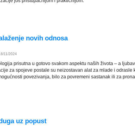
zacije još pristupačnijom i praktičnijom.
nalaženje novih odnosa
18/11/2024
logija prisutna u gotovo svakom aspektu naših života – a ljubav
cije za spojeve postale su neizostavan alat za mlade i odrasle k
 mogućnosti povezivanja, bilo za povremeni sastanak ili za pron
 duga uz popust