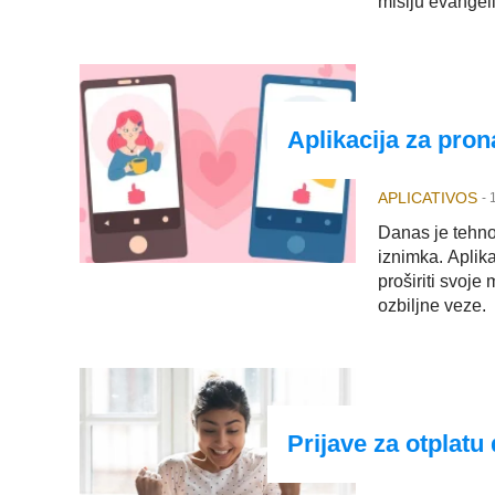
misiju evangeli
Aplikacija za pro
APLICATIVOS
-
Danas je tehno
iznimka. Aplika
proširiti svoje
ozbiljne veze.
Prijave za otplatu