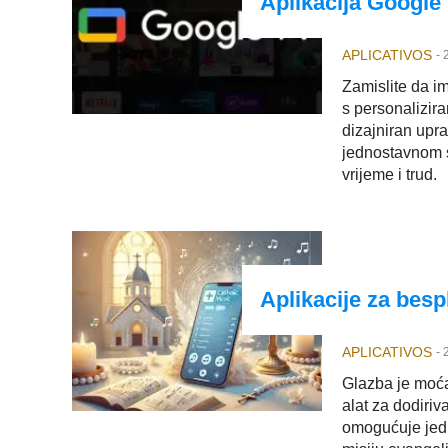
Aplikacija Google T
APLICATIVOS
-
Zamislite da im
s personalizir
dizajniran upr
jednostavnom s
vrijeme i trud.
Aplikacije za besp
APLICATIVOS
-
Glazba je moća
alat za dodiri
omogućuje jedn