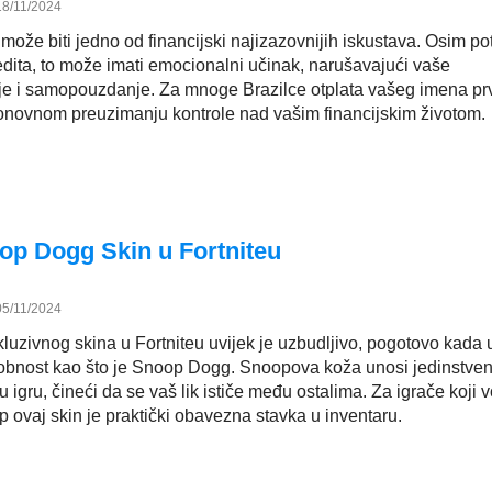
18/11/2024
može biti jedno od financijski najizazovnijih iskustava. Osim p
edita, to može imati emocionalni učinak, narušavajući vaše
 i samopouzdanje. Za mnoge Brazilce otplata vašeg imena prv
novnom preuzimanju kontrole nad vašim financijskim životom.
op Dogg Skin u Fortniteu
05/11/2024
luzivnog skina u Fortniteu uvijek je uzbudljivo, pogotovo kada 
bnost kao što je Snoop Dogg. Snoopova koža unosi jedinstven
 igru, čineći da se vaš lik ističe među ostalima. Za igrače koji 
op ovaj skin je praktički obavezna stavka u inventaru.