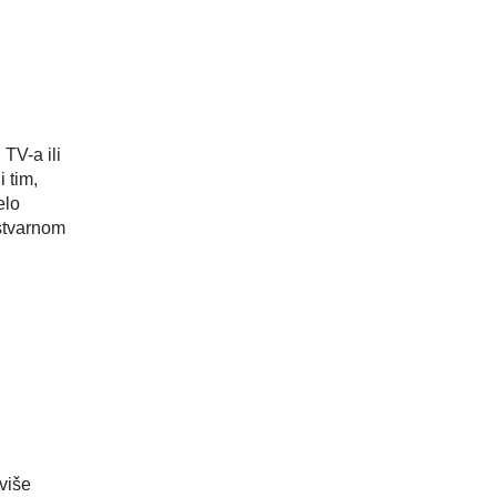
TV-a ili
 tim,
elo
 stvarnom
 više