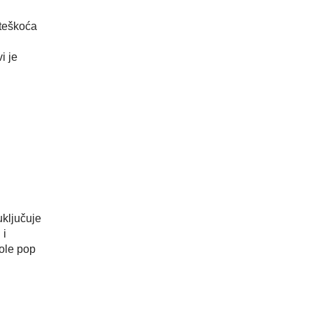
oteškoća
i je
uključuje
 i
vole pop