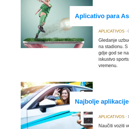
Aplicativo para As
APLICATIVOS
-
Gledanje uzbudl
na stadionu. S
gdje god se nal
iskustvo sport
vremenu.
Najbolje aplikacij
APLICATIVOS
-
Naučiti voziti 