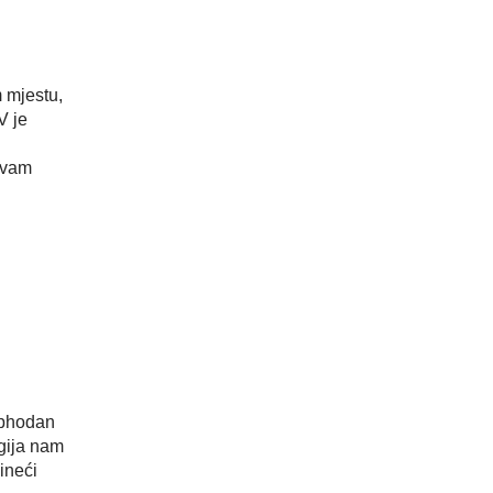
m mjestu,
V je
 vam
ophodan
ogija nam
ineći