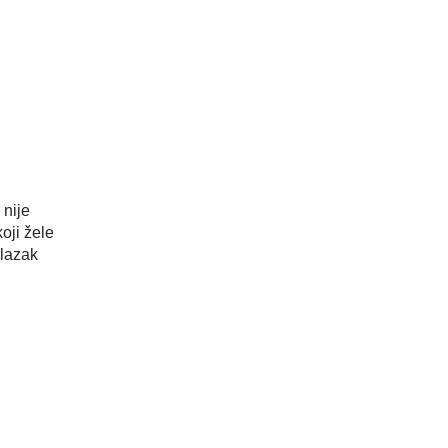
 nije
oji žele
alazak