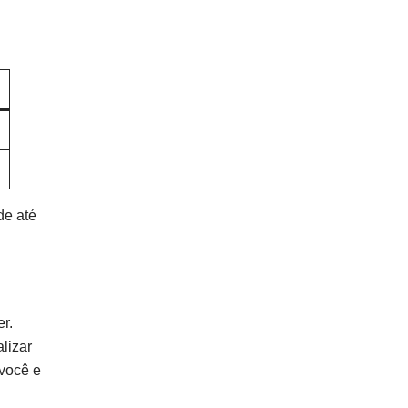
de até
r.
lizar
você e