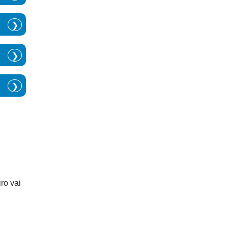
❯
❯
❯
ro vai