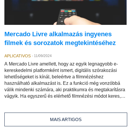
Mercado Livre alkalmazás ingyenes
filmek és sorozatok megtekintéséhez
APLICATIVOS
-
11/09/2024
A Mercado Livre amellett, hogy az egyik legnagyobb e-
kereskedelmi platformként ismert, digitális szórakozási
lehetőségeket is kínál, beleértve a filmnézéshez
használható alkalmazást is. Ez a funkció még vonzóbbá
válik mindenki számára, aki praktikumra és megtakarításra
vágyik. Ha egyszerű és elérhető filmnézési módot keres,
ez a Mercado Play néven ismert alkalmazás az ideális
megoldás lehet.
MAIS ARTIGOS