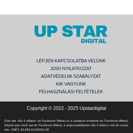
LÉPJEN KAPCSOLATBA VELÜNK
JOGI NYILATKOZAT
ADATVÉDELMI SZABÁLYZAT
KIK VAGYUNK
FELHASZNÁLÁSI FELTÉTELEK
Copyright © 2022 - 2025 Upstardigital
Este site não é afiliado ao Facebook (Meta) ou a qualquer entidade do Facebook (Meta).
Depois que você sair do Facebook (Meta), a responsabilidade não é deles e sim do nosso
site. CNPJ: 30.983.813/0001-00