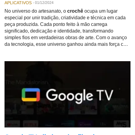
APLICATIVOS
-
01/12/2024
No universo do artesanato, o
crochê
ocupa um lugar
especial por unir tradição, criatividade e técnica em cada
peça produzida. Cada ponto feito à mão carrega
significado, dedicação e identidade, transformando
simples fios em verdadeiras obras de arte. Com o avanço
da tecnologia, esse universo ganhou ainda mais força com
o surgimento dos
aplicativos para fazer crochê
, que vêm
revolucionando a forma como iniciantes e profissionais
aprendem, criam e compartilham seus projetos.