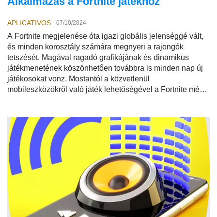
Alkalmazás a Fortnite játékhoz
APLICATIVOS
-
07/10/2024
A Fortnite megjelenése óta igazi globális jelenséggé vált,
és minden korosztály számára megnyeri a rajongók
tetszését. Magával ragadó grafikájának és dinamikus
játékmenetének köszönhetően továbbra is minden nap új
játékosokat vonz. Mostantól a közvetlenül
mobileszközökről való játék lehetőségével a Fortnite még
elérhetőbbé válik, lehetővé téve a játékot kedvelő
fiataloknak és tinédzsereknek, hogy konzol vagy
számítógép nélkül élvezhessék a játék élményét.