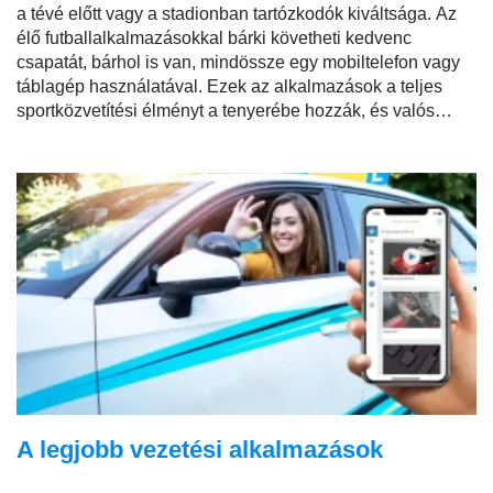
a tévé előtt vagy a stadionban tartózkodók kiváltsága. Az
élő futballalkalmazásokkal bárki követheti kedvenc
csapatát, bárhol is van, mindössze egy mobiltelefon vagy
táblagép használatával. Ezek az alkalmazások a teljes
sportközvetítési élményt a tenyerébe hozzák, és valós
időben kapcsolják össze a futball világával.
A legjobb vezetési alkalmazások