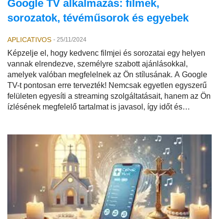
Google TV alkalmazás: filmek,
sorozatok, tévéműsorok és egyebek
APLICATIVOS
-
25/11/2024
Képzelje el, hogy kedvenc filmjei és sorozatai egy helyen
vannak elrendezve, személyre szabott ajánlásokkal,
amelyek valóban megfelelnek az Ön stílusának. A Google
TV-t pontosan erre tervezték! Nemcsak egyetlen egyszerű
felületen egyesíti a streaming szolgáltatásait, hanem az Ön
ízlésének megfelelő tartalmat is javasol, így időt és
erőfeszítést takarít meg.