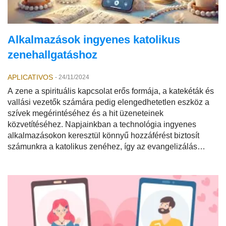
Alkalmazások ingyenes katolikus
zenehallgatáshoz
APLICATIVOS
-
24/11/2024
A zene a spirituális kapcsolat erős formája, a katekéták és
vallási vezetők számára pedig elengedhetetlen eszköz a
szívek megérintéséhez és a hit üzeneteinek
közvetítéséhez. Napjainkban a technológia ingyenes
alkalmazásokon keresztül könnyű hozzáférést biztosít
számunkra a katolikus zenéhez, így az evangelizálás
küldetése még elérhetőbbé és praktikusabbá válik.