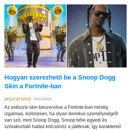
Hogyan szerezhető be a Snoop Dogg
Skin a Fortnite-ban
APLICATIVOS
-
05/11/2024
Az exkluzív skin beszerzése a Fortnite-ban mindig
izgalmas, különösen, ha olyan ikonikus személyiségről
van szó, mint Snoop Dogg. Snoop bőre egyedi és
szórakoztató hatást kölcsönöz a játéknak, így karaktered