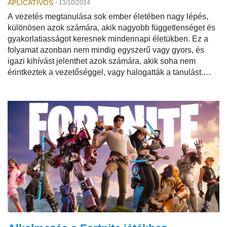
APLICATIVOS
-
13/10/2024
A vezetés megtanulása sok ember életében nagy lépés,
különösen azok számára, akik nagyobb függetlenséget és
gyakorlatiasságot keresnek mindennapi életükben. Ez a
folyamat azonban nem mindig egyszerű vagy gyors, és
igazi kihívást jelenthet azok számára, akik soha nem
érintkeztek a vezetőséggel, vagy halogatták a tanulást.
Szerencsére a technológia nagyszerű szövetséges lehet,
és ma már számos olyan alkalmazás létezik, amelyek
elérhetőbbé, praktikusabbá és még szórakoztatóbbá teszik
a folyamatot.