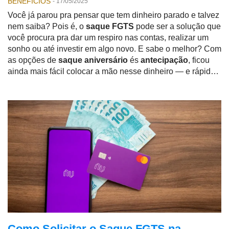
BENEFICIOS
-
17/05/2025
Você já parou pra pensar que tem dinheiro parado e talvez
nem saiba? Pois é, o
saque FGTS
pode ser a solução que
você procura pra dar um respiro nas contas, realizar um
sonho ou até investir em algo novo. E sabe o melhor? Com
as opções de
saque aniversário
és
antecipação
, ficou
ainda mais fácil colocar a mão nesse dinheiro — e rápido!
Neste guia, vamos te mostrar como funciona tudo isso,
especialmente pelo
aplicativo da Caixa Econômica
Federal
, que é onde boa parte dos trabalhadores faz a
solicitação. Bora entender?
Como Solicitar o Saque FGTS na