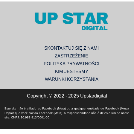
SKONTAKTUJ SIĘ Z NAMI
ZASTRZEŻENIE
POLITYKA PRYWATNOŚCI
KIM JESTEŚMY
WARUNKI KORZYSTANIA
Copyright © 2022 - 2025 Upstardigital
Este site não é afiliado ao Facebook (Meta) ou a qualquer entidade do Facebook (Meta).
Depois que você sair do Facebook (Meta), a responsabilidade não é deles e sim do nosso
site. CNPJ: 30.983.813/0001-00