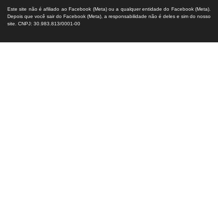
Este site não é afiliado ao Facebook (Meta) ou a qualquer entidade do Facebook (Meta).
Depois que você sair do Facebook (Meta), a responsabilidade não é deles e sim do nosso
site. CNPJ: 30.983.813/0001-00