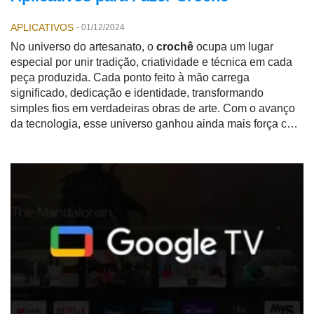
APLICATIVOS
-
01/12/2024
No universo do artesanato, o
crochê
ocupa um lugar
especial por unir tradição, criatividade e técnica em cada
peça produzida. Cada ponto feito à mão carrega
significado, dedicação e identidade, transformando
simples fios em verdadeiras obras de arte. Com o avanço
da tecnologia, esse universo ganhou ainda mais força com
o surgimento dos
aplicativos para fazer crochê
, que vêm
revolucionando a forma como iniciantes e profissionais
aprendem, criam e compartilham seus projetos.